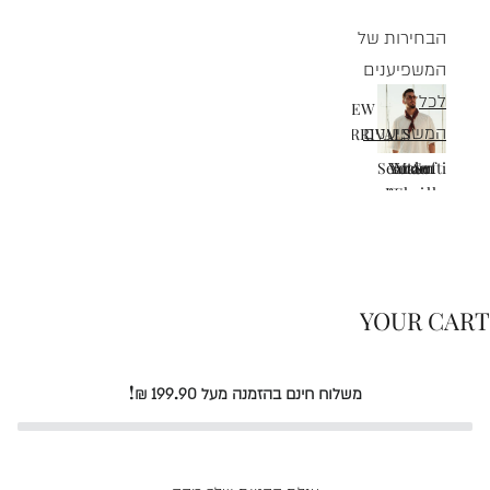
הבחירות של
המשפיענים
לכל
NEW
המשפיענים
ARRIVALS
Sean Softi
Yarden
Yotam
Maor
Buzaglo
Gavriel
Shua
שירות
רות
סניפים
לקוחות
YOUR CART
משלוח חינם בהזמנה מעל 199.90 ₪!