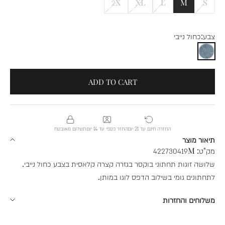
2X
XL
L
M
S
צבע:
כחול נייבי
כחול נייבי
ADD TO CART
החזרה חינם עד 21 יום
החזר כספי עד 14 יום
תשלום מאובטח
תיאור מוצר
מק"ט:
422730419M
שלושה זוגות תחתוני בוקסר בגזרה קצרה קלאסית בצבע כחול נייבי.
לתחתונים גומי בשילוב הדפס לוגו במותן.
משלוחים והחזרות