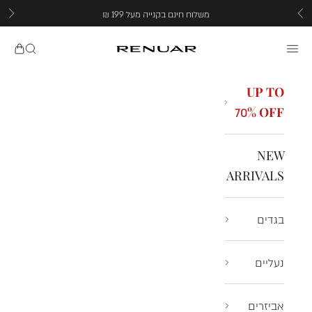
ילוג לתוכן
משלוח חינם בקנייה מעל 199 ₪
הקודם
הבא
תפריט
חיפוש
CART
Renuar
UP TO
70% OFF
NEW
ARRIVALS
בגדים
נעליים
אביזרים