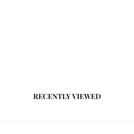
טישירט ניקי בייסיק לייקרה
בחר אפשרויות
מחיר מבצע
69.90 ₪
Color
לבן
שחור
RECENTLY VIEWED