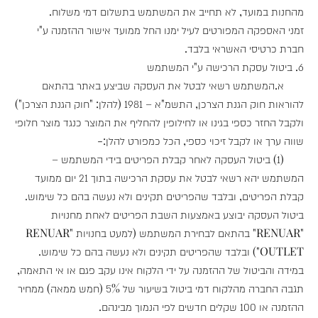
מהחנות במועד, לא תחייב את המשתמש בתשלום דמי משלוח.
זמני האספקה המפורטים לעיל ימנו החל ממועד אישור ההזמנה ע"י
חברת כרטיסי האשראי בלבד.
6. ביטול עסקת הרכישה ע"י המשתמש
א.המשתמש רשאי לבטל את העסקה שביצע באתר בהתאם
להוראות חוק הגנת הצרכן, התשמ"א – 1981 (להלן: "חוק הגנת הצרכן")
ולקבל החזר כספי בגינו או לחילופין להחליף את המוצר כנגד מוצר חלופי
שווה ערך או לקבל זיכוי כספי, הכל כמפורט להלן:-
(1) ביטול העסקה לאחר קבלת הפריטים בידי המשתמש –
המשתמש יהא רשאי לבטל את עסקת הרכישה בתוך 21 יום ממועד
קבלת הפריטים, ובלבד שהפריטים תקינים ולא נעשה בהם כל שימוש.
ביטול העסקה יבוצע באמצעות השבת הפריטים לאחת מחנויות
"RENUAR" בהתאם לבחירת המשתמש (למעט בחנויות "RENUAR
OUTLET") ובלבד שהפריטים תקינים ולא נעשה בהם כל שימוש.
במידה והביטול של ההזמנה על ידי הלקוח אינו עקב פגם או אי התאמה,
תגבה החברה מהלקוח דמי ביטול בשיעור של 5% (חמש ממאה) ממחיר
ההזמנה או 100 שקלים חדשים לפי הנמוך מבינהם.