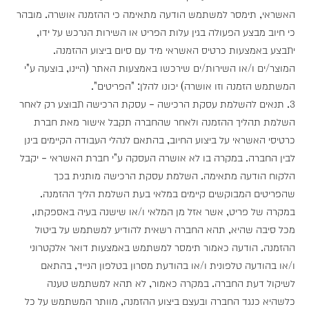
האשראי, תימסר למשתמש הודעה מתאימה כי ההזמנה אושרה. מובהר
כי חיוב מבצע הפעולה בגין עלות הפריט או השירות הנרכש על ידו,
יתבצע באמצעות כרטיס האשראי מיד עם סיום ביצוע ההזמנה.
המוצר/ים ו/או השירות/ים שירכשו באמצעות האתר (היינו, בוצעה ע"י
המשתמש הזמנה וזו אושרה) יכונו להלן: "הפריטים".
3. תנאים להשלמת עסקת הרכישה - עסקת הרכישה תבוצע רק לאחר
השלמת תהליך ההזמנה ולאחר שהחברה תקבל אישור מאת חברת
כרטיסי האשראי על ביצוע החיוב, בהתאם לנהלי העבודה הקיימים בינן
לבין החברה. במקרה בו לא אושרה העסקה ע"י חברת האשראי - יקבל
הלקוח הודעה מתאימה. השלמת עסקת הרכישה מותנית בכך
שהפריטים המבוקשים קיימים במלאי בעת השלמת הליך ההזמנה.
במקרה של פריט, אשר אזל מן המלאי ו/או שישנה בעיה באספקתו,
מכל סיבה שהיא, תהא החברה רשאית להודיע למשתמש על ביטול
ההזמנה. הודעה כאמור תימסר למשתמש באמצעות דואר אלקטרוני
ו/או בהודעה טלפונית ו/או בהודעת מסרון בטלפון הנייד, בהתאם
לשיקול דעת החברה. במקרה כאמור, לא תהא למשתמש טענה
כלשהיא כנגד החברה ובעצם ביצוע ההזמנה, מוותר המשתמש על כל