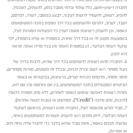
לחברה רישיון-חינם, כלל עולמי ובלתי מוגבל בזמן, להעתיק, לשכפל,
להפיץ, לשווק, להעמיד לרשות לציבור, לבצע בפומבי, לשדר, לפרסם,
לעבד, לערוך, לתרגם ולהשתמש בכל דרך נוספת בתכני המשתמשים
כאמור, וכן להעניק רישיונות משנה לעניין כל הפעולות המנויות לעיל,
באמצעות תקנון זה או בכל דרך אחרת, בתמורה או שלא בתמורה, לפי
שיקול דעתה הבלעדי, הן במסגרת האתר והן בכל מדיה אותה תראה
היא לנכון.
6. החברה תהא רשאית להשתמש בכל דרך שהיא, לרבות בדרך של
ניצול מסחרי ו/או לשם יצירת זכויות, ובכלל זה פטנטים, סודות מסחריים,
סימני מסחר, מדגמים וזכויות יוצרים, ברעיונות, בביקורות או בשאר
הביטויים המקופלים בתכני המשתמשים, בין אם פורסמו ובין אם לאו,
ותהיה רשאית לאפשר שימוש כאמור לאחרים, ללא מתן תמורה כלשהי
(לרבות, מתן מיזכה ("Credit"), תמלוגים או טובות הנאה אחרות).
7. מבלי לגרוע מהאמור לעיל, החברה תהא רשאית, בהתאם לשיקול
דעתה הבלעדי, ליתן מזכים ו/או להעניק תשורות למשתמשים באתר,
שהעלו תכנים כאמור, וזאת מבלי שיהא בדבר כדי להטיל עליה איזה חיוב
או אחריות.