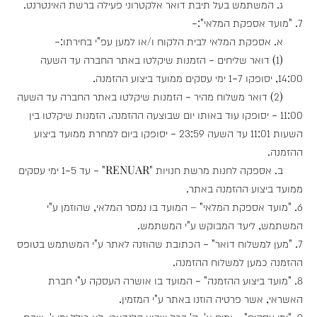
ג. המשתמש בעל תיבת דואר אלקטרוני פעילה ברשת האינטרנט.
7. "מועד אספקת המלאי":-
א. אספקת המלאי לבית הלקוח ו/או למען עפ"י בחירתו:-
(1) דואר שליחים - הזמנות שיקלטו באתר החברה עד השעה
14:00, יסופקו 1-7 ימי עסקים ממועד ביצוע ההזמנה.
(2) דואר משלוח מהיר - הזמנות שיקלטו באתר החברה עד השעה
11:00 - יסופקו עוד באותו יום שבוצעה ההזמנה. הזמנות שיקלטו בין
השעות 11:01 עד השעה 23:59 - יסופקו ביום למחרת ממועד ביצוע
ההזמנה.
ב. אספקה לחנות מרשת חנויות "RENUAR" - עד 1-5 ימי עסקים
ממועד ביצוע ההזמנה באתר.
6. "מועד אספקת המלאי" – המועד בו נמסר המלאי, שהוזמן ע"י
המשתמש, ליעד המבוקש ע"י המשתמש.
7. "מען למשלוח דואר" - הכתובת שהוזנה לאתר ע"י המשתמש בטופס
ההזמנה כמען למשלוח ההזמנה.
8. "מועד ביצוע ההזמנה" - המועד בו אושרה העסקה ע"י חברת
האשראי, אשר פרטיה הוזנו באתר ע"י המזמין.
9. "ימי עסקים" – ימים א'-ה' בכל שבוע קלנדארי, לא כולל ימי ו', שבת,