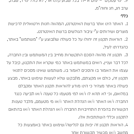
ערב חג, חג וחוה"מ.
כללי
1. האתר הינו אתר ברשת האינטרנט, המהווה חנות וירטואלית לרכישת
מוצרים ושירותים ע"י ציבור הגולשים ברשת האינטרנט.
2. הוראות תקנון זה יחולו על כל פעולה שתבוצע ע"י "משתמש" באתר,
כהגדרתו לעיל.
3. תקנון זה מהווה הסכם התקשרות מחייב בין המשתמש ובין החברה,
לכל דבר ועניין. רואים במשתמש באתר כמי שקרא את התקנון, קיבל על
עצמו את האמור בו והסכים לאמור בו. משתמש שאינו מסכים לתנאי
תקנון זה, כולם או מקצתם, מתבקש שלא לעשות שימוש באתר. מבצע
פעולה באתר מצהיר כי הינו מודע להוראות תקנון האתר ומקבלם
במלואם, וכי לא תהא לו ו/או למי מטעמו כל טענה ו/או תביעה כנגד
החברה ו/או האתר ו/או הנהלת האתר ו/או מי מטעמם, מלבד טענות
הקשורות בהפרת התחייבויות החברה ו/או הנהלת האתר ו/או בהתאם
לתקנון וכללי השתתפות אלו.
4. הוראות תקנון זה יפות גם לגלישה/שימוש באתר באמצעות כל
מחשב ו/או מכשיר תקשורת אחר