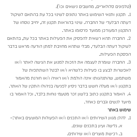
(טלפונים סלולאריים, מחשבים נישאים וכו').
1. תקנון ותנאי השימוש באתר נתונים לשינוי בכל עת בהתאם לשיקול
דעתה הבלעדי של החברה. שינוי בהוראות תקנון זה, יחייב נוסחו של
התקנון המעודכן ממועד פרסומו באתר.
2. החברה תהא רשאית להפסיק את הפעילות באתר בכל עת, בהתאם
לשיקול דעתה הבלעדי, מבלי שתהא מחויבת למתן הודעה מראש בדבר
הפסקת הפעילות.
3. החברה שומרת לעצמה את הזכות למנוע את הגישה לאתר ו/או
לאפשרות לבצע בו פעילות כלשהיא ו/או לבטל השתתפות של
משתמש, שהתנהגותו אינה הולמת ו/או ראויה ו/או חורגת מהאמור
בתקנון ו/או מעלה חשש בדבר ניסיון לפגיעה בניהולו התקין של האתר.
4. האמור בתקנון כתוב בלשון זכר מטעמי נוחות בלבד, וכל האמור בו
מיועד לנשים וגברים כאחד.
שימוש באתר
1. להלן מגוון השירותים ו/או התכנים ו/או הפעולות המוצעים באתר:-
א. גלישה ועיון בתכנים שונים.
ב. רכישת מוצרים ו/או שירותים.