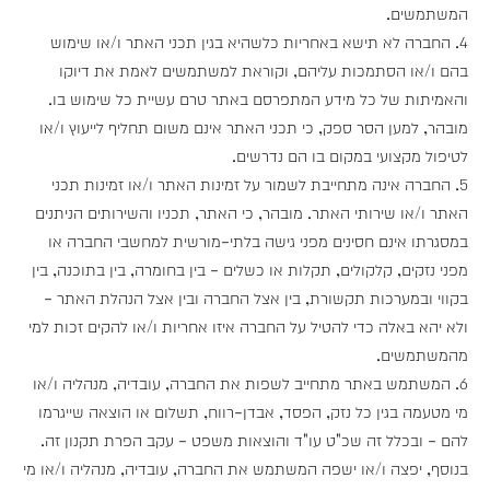
המשתמשים.
4. החברה לא תישא באחריות כלשהיא בגין תכני האתר ו/או שימוש
בהם ו/או הסתמכות עליהם, וקוראת למשתמשים לאמת את דיוקו
והאמיתות של כל מידע המתפרסם באתר טרם עשיית כל שימוש בו.
מובהר, למען הסר ספק, כי תכני האתר אינם משום תחליף לייעוץ ו/או
לטיפול מקצועי במקום בו הם נדרשים.
5. החברה אינה מתחייבת לשמור על זמינות האתר ו/או זמינות תכני
האתר ו/או שירותי האתר. מובהר, כי האתר, תכניו והשירותים הניתנים
במסגרתו אינם חסינים מפני גישה בלתי-מורשית למחשבי החברה או
מפני נזקים, קלקולים, תקלות או כשלים - בין בחומרה, בין בתוכנה, בין
בקווי ובמערכות תקשורת, בין אצל החברה ובין אצל הנהלת האתר -
ולא יהא באלה כדי להטיל על החברה איזו אחריות ו/או להקים זכות למי
מהמשתמשים.
6. המשתמש באתר מתחייב לשפות את החברה, עובדיה, מנהליה ו/או
מי מטעמה בגין כל נזק, הפסד, אבדן-רווח, תשלום או הוצאה שייגרמו
להם - ובכלל זה שכ"ט עו"ד והוצאות משפט - עקב הפרת תקנון זה.
בנוסף, יפצה ו/או ישפה המשתמש את החברה, עובדיה, מנהליה ו/או מי