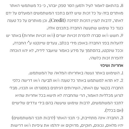
8. בהתאם לאמור לעיל ולמען הסר ספק יובהר, כי כל משתמשי האתר
מוותרים בזה על כל זכות שיש להם בתכני המשתמשים המועלים על ידם
לאתר, לרבות לעניין הזכות למיזכה (Credit), וכן מוותרים על כל טענה
כנגד כל שימוש שתעשה החברה בתכנים אלה.
9. חשש ו/או סברה להפרת זכויות יוצרים (ו/או זכויות אחרות) באתר יש
להעלות בפני החברה באופן מידי בכתב. צעדים שיינקטו ע"י החברה,
וככל שינקטו, בהסתמך על מידע כאמור שיועבר לידיה, לא יהוו הוכחה
להפרת זכות כלשהי.
אחריות ושיפוי
1. השימוש באתר נעשה באחריותו המלאה של המשתמש.
2. לא תהא למשתמש באתר כל טענה ו/או תביעה ו/או דרישה כלפי
החברה בקשר עם האתר, השירותים הניתנים במסגרתו או תכניו. מבלי
לגרוע מכלליות האמור, הרי שהחברה לא תישא בכל אחריות שהיא
לתכני המשתמשים, לרבות שימוש שיעשה בהם בידי צדדים שלישיים
(אם בכלל).
3. החברה אינה מתחייבת, כי תכני האתר (לרבות תכני המשתמשים)
יהיו מלאים, נכונים, חוקיים, מדויקים או יהלמו את ציפיות ו/או דרישות