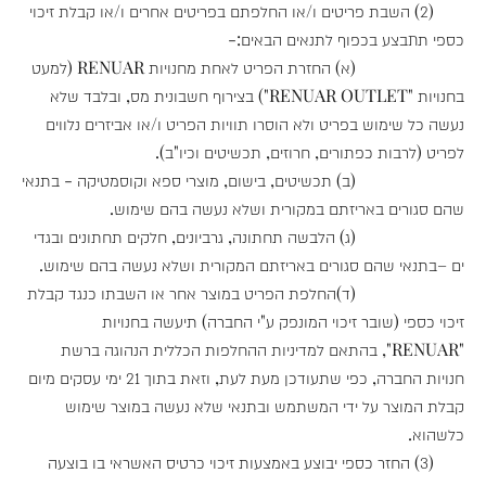
(2) השבת פריטים ו/או החלפתם בפריטים אחרים ו/או קבלת זיכוי
כספי תתבצע בכפוף לתנאים הבאים:-
(א) החזרת הפריט לאחת מחנויות RENUAR (למעט
בחנויות "RENUAR OUTLET") בצירוף חשבונית מס, ובלבד שלא
נעשה כל שימוש בפריט ולא הוסרו תוויות הפריט ו/או אביזרים נלווים
לפריט (לרבות כפתורים, חרוזים, תכשיטים וכיו"ב).
(ב) תכשיטים, בישום, מוצרי ספא וקוסמטיקה - בתנאי
שהם סגורים באריזתם במקורית ושלא נעשה בהם שימוש.
(ג) הלבשה תחתונה, גרביונים, חלקים תחתונים ובגדי
ים –בתנאי שהם סגורים באריזתם המקורית ושלא נעשה בהם שימוש.
(ד)החלפת הפריט במוצר אחר או השבתו כנגד קבלת
זיכוי כספי (שובר זיכוי המונפק ע"י החברה) תיעשה בחנויות
"RENUAR", בהתאם למדיניות ההחלפות הכללית הנהוגה ברשת
חנויות החברה, כפי שתעודכן מעת לעת, וזאת בתוך 21 ימי עסקים מיום
קבלת המוצר על ידי המשתמש ובתנאי שלא נעשה במוצר שימוש
כלשהוא.
(3) החזר כספי יבוצע באמצעות זיכוי כרטיס האשראי בו בוצעה