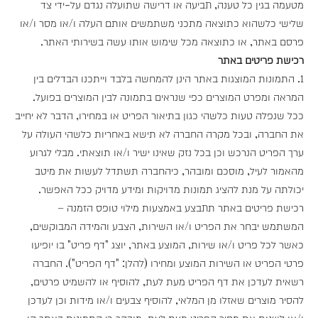
מטעמה בגין כל טענה, תביעה או דרישה שתועלה נגדם על-ידי צד
שלישי כלשהוא כתוצאה מתכני משתמשים אותם העלה ו/או מסר ו/או
פרסם באתר, או כתוצאה מכל שימוש אותו עשה בשירותי האתר.
רכישת פריטים באתר
1. התמונות המוצגות באתר הינן להמחשה בלבד וייתכנו הבדלים בין
המראה ומפרט המוצרים כפי שנראים בתמונה לבין המוצרים בפועל.
ככל שנפלה טעות כלשהי כגון בתיאור הפריט או במחירו, הדבר לא יחייב
את החברה, ובכל מקרה החברה לא תישא באחריות כלשהי העולה על
ערך הפריט הנרכש וכן בכל נזק שאינו ישיר ו/או תוצאתי. מבלי לגרוע
מהאמור לעיל, מוסכם ומובהר, כיהחברה תשתדל לעשות את מיטב
יכולתה על מנת להציג תמונות מדויקות ומידע מדויק ככל האפשר.
רכישת פריטים באתר תתבצע באמצעות מילוי טופס הזמנה –
המשתמש יבחר את הפריט ו/או השירות, הצבע והמידה המבוקשים,
כאשר לכל פריט ו/או שירות, המוצע באתר, יוצג "דף פריט" בו יופיעו
פרטי הפריט או השירות המוצע ומחירו (להלן: "דף הפריט"). החברה
רשאית לעדכן את דף הפריט מעת לעת, להוסיף או להשמיט פרטים,
להסיר מוצרים שאזלו מן המלאי, להוסיף צבעים ו/או מידות וכן לעדכן
ו/או לשנות את מחיר הפריט מעת לעת. מובהר כי התמונות באתר הן