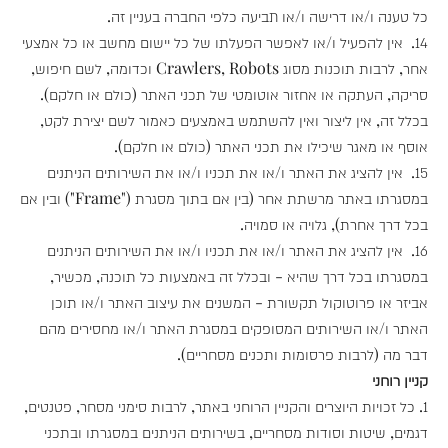
כל טענה ו/או דרישה ו/או תביעה כלפי החברה בעניין זה.
14. אין להפעיל ו/או לאפשר הפעלתו של כל יישום מחשב או כל אמצעי
אחר, לרבות תוכנות מסוג Crawlers, Robots וכדומה, לשם חיפוש,
סריקה, העתקה או אחזור אוטומטי של תכני האתר (כולם או חלקם).
בכלל זה, אין ליצור ואין להשתמש באמצעים כאמור לשם יצירת לקט,
אוסף או מאגר שיכילו את תכני האתר (כולם או חלקם).
15. אין להציג את האתר ו/או את תכניו ו/או את השירותים הניתנים
במסגרתו באתר מרשתת אחר (בין אם בתוך מסגרת ("Frame") ובין אם
בכל דרך אחרת), גלויה או סמויה.
16. אין להציג את האתר ו/או את תכניו ו/או את השירותים הניתנים
במסגרתו בכל דרך שהיא - ובכלל זה באמצעות כל תוכנה, מכשיר,
אביזר או פרוטוקול תקשורת - המשנים את עיצוב האתר ו/או תוכן
האתר ו/או השירותים המסופקים במסגרת האתר ו/או מחסירים מהם
דבר מה (לרבות פרסומות ותכנים מסחריים).
קניין רוחני
1. כל זכויות היוצרים והקניין הרוחני באתר, לרבות סימני מסחר, פטנטים,
דגמים, שיטות וסודות מסחריים, בשירותים הניתנים במסגרתו ובתכני