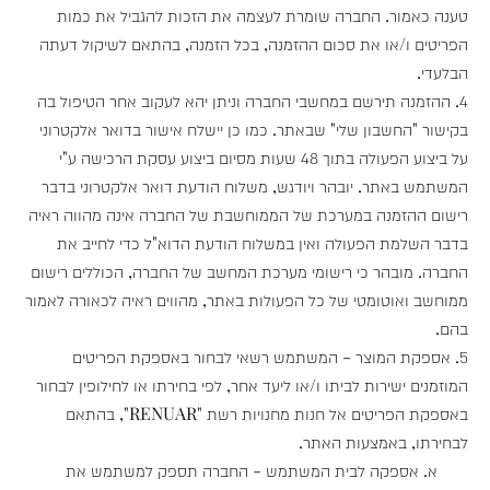
טענה כאמור. החברה שומרת לעצמה את הזכות להגביל את כמות
הפריטים ו/או את סכום ההזמנה, בכל הזמנה, בהתאם לשיקול דעתה
הבלעדי.
4. ההזמנה תירשם במחשבי החברה וניתן יהא לעקוב אחר הטיפול בה
בקישור "החשבון שלי" שבאתר. כמו כן יישלח אישור בדואר אלקטרוני
על ביצוע הפעולה בתוך 48 שעות מסיום ביצוע עסקת הרכישה ע"י
המשתמש באתר. יובהר ויודגש, משלוח הודעת דואר אלקטרוני בדבר
רישום ההזמנה במערכת של הממוחשבת של החברה אינה מהווה ראיה
בדבר השלמת הפעולה ואין במשלוח הודעת הדוא"ל כדי לחייב את
החברה. מובהר כי רישומי מערכת המחשב של החברה, הכוללים רישום
ממוחשב ואוטומטי של כל הפעולות באתר, מהווים ראיה לכאורה לאמור
בהם.
5. אספקת המוצר - המשתמש רשאי לבחור באספקת הפריטים
המוזמנים ישירות לביתו ו/או ליעד אחר, לפי בחירתו או לחילופין לבחור
באספקת הפריטים אל חנות מחנויות רשת "RENUAR", בהתאם
לבחירתו, באמצעות האתר.
א. אספקה לבית המשתמש - החברה תספק למשתמש את