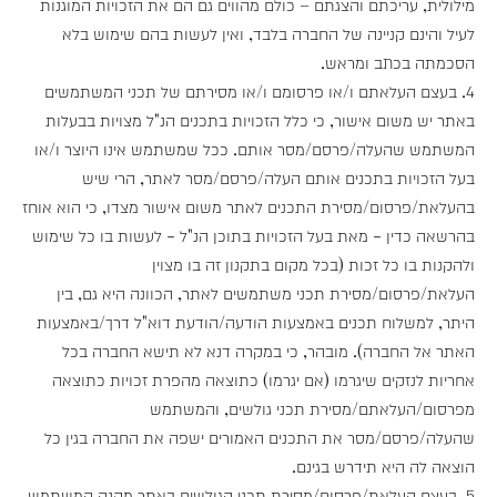
מילולית, עריכתם והצגתם – כולם מהווים גם הם את הזכויות המוגנות
לעיל והינם קניינה של החברה בלבד, ואין לעשות בהם שימוש בלא
הסכמתה בכתב ומראש.
4. בעצם העלאתם ו/או פרסומם ו/או מסירתם של תכני המשתמשים
באתר יש משום אישור, כי כלל הזכויות בתכנים הנ"ל מצויות בבעלות
המשתמש שהעלה/פרסם/מסר אותם. ככל שמשתמש אינו היוצר ו/או
בעל הזכויות בתכנים אותם העלה/פרסם/מסר לאתר, הרי שיש
בהעלאת/פרסום/מסירת התכנים לאתר משום אישור מצדו, כי הוא אוחז
בהרשאה כדין - מאת בעל הזכויות בתוכן הנ"ל - לעשות בו כל שימוש
ולהקנות בו כל זכות (בכל מקום בתקנון זה בו מצוין
העלאת/פרסום/מסירת תכני משתמשים לאתר, הכוונה היא גם, בין
היתר, למשלוח תכנים באמצעות הודעה/הודעת דוא"ל דרך/באמצעות
האתר אל החברה). מובהר, כי במקרה דנא לא תישא החברה בכל
אחריות לנזקים שיגרמו (אם יגרמו) כתוצאה מהפרת זכויות כתוצאה
מפרסום/העלאתם/מסירת תכני גולשים, והמשתמש
שהעלה/פרסם/מסר את התכנים האמורים ישפה את החברה בגין כל
הוצאה לה היא תידרש בגינם.
5. בעצם העלאת/פרסום/מסירת תכני הגולשים באתר מקנה המשתמש