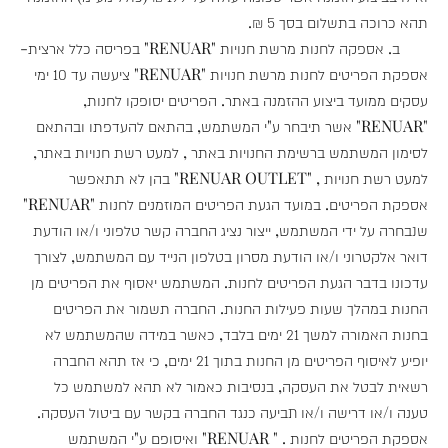
תהא כרוכה בתשלום בסך 5 ₪.
ב. אספקה לחנות מרשת חנויות "RENUAR" בפריסה כלל ארצית-
אספקת הפריטים לחנות מרשת חנויות "RENUAR" ציעשה עד 10 ימי
עסקים ממועד ביצוע ההזמנה באתר. הפריטים יסופקו לחנות,
"RENUAR" אשר תיבחר ע"י המשתמש, בהתאם להעדפתו ובהתאם
לסימון המשתמש ברשימת החנויות באתר , למעט רשת חנויות באתר,
למעט רשת חנויות , "RENUAR OUTLET" בהן לא תתאפשר
אספקת הפריטים. במועד הגעת הפריטים המוזמנים לחנות "RENUAR"
שנבחרה על ידי המשתמש, ייצור נציג החברה קשר טלפוני ו/או הודעת
דואר אלקטרוני ו/או הודעת מסרון בטלפון הנייד עם המשתמש, לצורך
עדכונו בדבר הגעת הפריטים לחנות. המשתמש יאסוף את הפריטים מן
החנות במהלך שעות פעילות החנות. החברה תשמור את הפריטים
בחנות האמורה למשך 21 ימים בלבד, כאשר במידה שהמשתמש לא
יופיע לאיסוף הפריטים מן החנות בתוך 21 ימים, כי אז תהא החברה
רשאית לבטל את העסקה, בנסיבות כאמור לא תהא למשתמש כל
טענה ו/או דרישה ו/או תביעה כנגד החברה בקשר עם ביטול העסקה.
אספקת הפריטים לחנות . " RENUAR" ואיסופם ע"י המשתמש