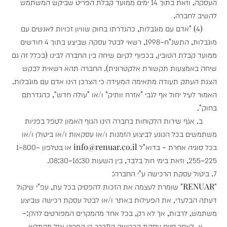
העסקה, וזאת בתוך 14 ימים ממועד קבלת הפריט שביקש המשתמש
להשיב לחברה.
(4) "אדם עם מוגבלות, כהגדרתו בחוק שוויון זכויות לאנשים עם
מוגבלות, התשנ"ח-1998, רשאי לבטל עסקה שביצע בתוך 4 חודשים
ממועד קבלת הטובין, בכפוף לקיום שיחה בין החברה לבינו (בכלל זה גם
שיחה באמצעות תקשורת אלקטרונית). החברה תהא רשאית לבקש
הצגת העתק תעודה מתאימה המעידה כי הצרכן הינו אדם עם מוגבלות.
האמור לעיל יחול אף לגבי "אזרח וותיק" ו/או "עולה חדש", כהגדרתם
בחוק".
ב. אגף שירות הלקוחות בחברה הינו הגוף האמון לטפל בפניות
משתמשים בכל הנוגע לביצוע הזמנות ו/או עסקאות ו/או ביטולן ו/או
בכל סוגיה אחרת - בדוא"ל info@renuar.co.il או בטלפון 1-800-
255-225, וזאת בימי חול בלבד, בין השעות 08:30-16:30.
7. ביטול עסקת הרכישה ע"י החברה:
"RENUAR" שומרת לעצמה את הזכות להפסיק בכל עת, עפ"י שיקול
דעתה הבלעדי, את הפעילות באתר ו/או לבטל עסקת רכישה שביצע
משתמש, לרבות, אך לא רק, בכל אחד מהמקרים המפורטים להלן:-
א. לאחר סיום עסקת הרכישה התברר כי הפריט אזל מהמלאי.