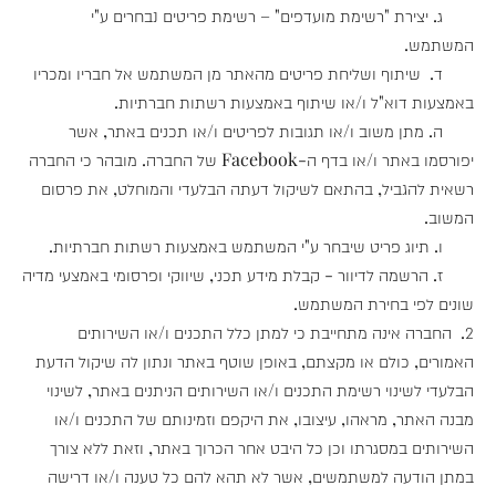
ג. יצירת "רשימת מועדפים" – רשימת פריטים נבחרים ע"י
המשתמש.
ד. שיתוף ושליחת פריטים מהאתר מן המשתמש אל חבריו ומכריו
באמצעות דוא"ל ו/או שיתוף באמצעות רשתות חברתיות.
ה. מתן משוב ו/או תגובות לפריטים ו/או תכנים באתר, אשר
יפורסמו באתר ו/או בדף ה-Facebook של החברה. מובהר כי החברה
רשאית להגביל, בהתאם לשיקול דעתה הבלעדי והמוחלט, את פרסום
המשוב.
ו. תיוג פריט שיבחר ע"י המשתמש באמצעות רשתות חברתיות.
ז. הרשמה לדיוור - קבלת מידע תכני, שיווקי ופרסומי באמצעי מדיה
שונים לפי בחירת המשתמש.
2. החברה אינה מתחייבת כי למתן כלל התכנים ו/או השירותים
האמורים, כולם או מקצתם, באופן שוטף באתר ונתון לה שיקול הדעת
הבלעדי לשינוי רשימת התכנים ו/או השירותים הניתנים באתר, לשינוי
מבנה האתר, מראהו, עיצובו, את היקפם וזמינותם של התכנים ו/או
השירותים במסגרתו וכן כל היבט אחר הכרוך באתר, וזאת ללא צורך
במתן הודעה למשתמשים, אשר לא תהא להם כל טענה ו/או דרישה