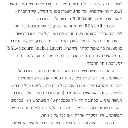
לשמור, ככל האפשר על סודיות המידע. פרטיו האישים של המשתמש
(שם, דואר אלקטרוני וכדומה), יישמרו במאגר המידע של החברה -
מאגר מידע מספר 700034150 הרשום ע"ש החברה.
ב.אתר RENUAR הינו אתר מאובטח, כך שהנתונים אשר יוזנו
למערכת על ידי לקוחות בעת ההרשמה ו/או הגלישה ו/או הרכישה,
יישארו חסויים ומאובטחים. לצורך הגנת סודיות המידע, פועלת החברה
באמצעות פרוטוקול לסחר אלקטרוני (SSL- Secure Socket Layer)
, המשמש להצפנת נתונים מרגע קבלתם במערכת ועד להעברתם
למערכת אתר החברה.
ג. החברה עושה שימוש במידע שנמסר לה באתר החברה ע"י
המשתמש אך ורק לצורך ביצוע אותה עסקה או מטלה, והמטלות
הנגזרות ממנה. המידע אינו מועבר לכל גורם אחר, למעט ככל הנדרש
לביצוע העסקה או השלמה המטלה (כגון לחברות האשראי). החברה
תעשה שימוש בכתובת הדוא"ל שנמסרה ע"י המשתמש ו/או בפרטים
האחרים שנמסרו על ידו, לצורך משלוח דוא"ל חוזר ו/או תגובה לפניית
המשתמש ולא למטרה אחרת ו/או לכל צד ג' אחר.
ד. החברה אינה עושה כל שימוש שהוא בפרטי אמצעי התשלום