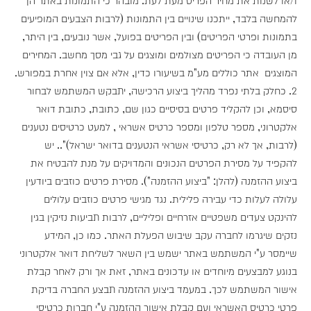
להמחשה בלבד, ייתכנו שינויים בין התמונות (לרבות הצבעים המופיעים
בתמונות ופרטי הפריטים) ובין הפריטים בפועל, אשר נובעים, בין היתר,
מן העובדה כי הפריטים מצולמים ומוצגים על גבי מסך מחשב. המחירים
המוצגים אתר כוללים מע"מ בשיעורו כדין, אלא אם צוין אחרת במפורש.
2. כחלק בלתי נפרד מהליך ביצוע הרכישה, יתבקש המשתמש לבחור
סיסמא, וכן להקליד פרטים בסיסיים כגון שם, כתובת, כתובת דואר
אלקטרוני, מספר טלפון ומספר כרטיס אשראי , למעט כרטיסים נטענים
(לרבות, אך לא רק, כרטיסי אשראי הנטענים בדואר ישראל)".. יש
להקפיד על מסירת הפרטים הנכונים והמדויקים על מנת להבטיח את
ביצוע ההזמנה (להלן: "ביצוע ההזמנה"). מסירת פרטים כוזבים ביודעין
עלולה לעלות כדי עבירה פלילית. נגד מגישי פרטים כוזבים עלולים
להינקט צעדים משפטיים אזרחיים ופליליים, לרבות תביעות נזיקין בגין
נזקים שיגרמו לחברה עקב שיבוש הפעלת האתר. כמו כן, המידע
שיימסר ע"י המשתמש באתר ישמש בין השאר לשליחת דואר אלקטרוני
בנוגע למבצעים מיוחדים או עדכונים באתר, זאת אך ורק לאחר קבלת
אישור המשתמש לכך. במעמד ביצוע ההזמנה תבצע החברה בדיקת
פרטי כרטיס האשראי ועם קבלת אישור ההזמנה ע"י חברות כרטיסי