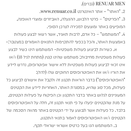
RENUAR MEN (גברים).
2. "האתר" - אתר האינטרנט www.renuar.co.il.
3. "הפריטים" – פרטי הלבוש, ההנעלה, האביזרים ומוצרי האופנה,
המופיעים באתר ומוצעים למכירה לצרכן הסופי.
4. "המשתמש" – כל אדם, לרבות תאגיד, אשר רשאי לבצע פעולות
באמצעות האתר, והכל בכפוף להתקיימות התנאים האמורים במצטבר:-
א. כשירות לביצוע פעולות משפטיות- המשתמש הינו כשיר לבצע
פעולות משפטיות מחייבות; משתמש שהינו קטין (מתחת לגיל 18) ו/או
אינו זכאי לביצוע פעולות משפטיות ללא אישור אפוטרופוס, נדרש ליידע
את הוריו ו/או את האפוטרופוסים החוקיים שלו (להלן:
"האפוטרופוסים") בדבר הוראות תקנון זה ולקבל את אישורם לביצוע כל
פעילות, מכל סוג שהיא, במסגרת האתר. האחריות ליידע את הקטינים
המעוניינים לגלוש באתר בדבר התקנון וכן הפיקוח על פעילות הקטינים,
על מנת שהקטינים יפעלו על פי תנאי תקנון זה, חלה על האפוטרופוסים
בלבד. כל פעילות אשר תבוצע על ידי הקטינים באתר מהווה הסכמה של
הקטינים ו/או האפוטרופוסים לאמור בתנאי התקנון.
ב. המשתמש הנו בעל כרטיס אשראי ישראלי תקף.