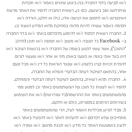
ו/או תביעה כלפי החברה בגין ביצוע שינויים כאמור ו/או תקלות
שיתרחשו אגב ביצועם. כמו כן, רשאית החברה להסיר את האתר מרשת
האינטרנט ו/או לחסום את הגישה אליו, כולו או חלקו. הורדה ו/או
חסימה כאמור עשויה להיות מלווה במחיקת מלוא המידע האצור בו.
3. החברה רשאית לפסול ו/או להימנע מלפרסם באתר ו/או בדף החברה
ב- Facebook כל תגובה ו/או משוב ו/או תמונה ו/או תוכן (להלן:
"התוכן"), אשר עשוי לפגוע בשמה של החברה ו/או ברגשות הציבור ו/או
הינו בעל אופי בוטה או פוגעני באופן מיני או אחר ו/או שעשוי לגרום
להפרת זכויות קניין כלשהן ו/או שנוגד הוראות כל דין ו/או מכל טעם
אחר, בהתאם לשיקול דעתה הבלעדי והמלא של החברה.
4. החברה תהא רשאית, בהתאם לשיקול דעתה הבלעדי והמוחלט,
להסיר ו/או לשנות כל תוכן של המשתמשים באתר וכן למנוע ממי
מהמשתמשים באתר את ההרשמה(כל שנדרשת) ו/או את השימוש
בשירותים הניתנים במסגרתו, כולם או חלקם.
5. מבלי לגרוע מכלליות האמור לעיל, הרי שהמשתמשים באתר
מתחייבים שלא לפרסם ו/או להעלות לאתר ו/או להפעיל באתר ו/או
להציג באמצעות האתר כל מידע ו/או תכנת מחשב ו/או אמרה ו/או