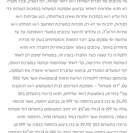
על עיכובים של חברת השילוח ו/או דואר ישראל, לפי העניין, ובכל מקרה
לא תהא אחראית לאיחור בביצוע אספקת המשלוח בנסיבות העולות כדי
כוח עליון ו/או בנסיבות אחרות שאינן בשליטתה, כגון שביתות ו/או
תקלות, לרבות אך לא רק תקלות במערכת המחשב ו/או הטלפון ו/או
שירות הדוא"ל. כן עלולים להיווצר עיכובים במועדי האספקה של עד
שלושה ימי עסקים עקב ריבוי הזמנות והמשלוחים בעת ימי מכירה
מיוחדים באתר. עיכובים כאמור אינם באחריות החברה ולא תהא
ללקח/ה כל טענה כנגד החברה בעניין זה. במשלוח יסופק רק לאחר
השלמת תהליך הרכישה, קרי לאחר שההזמנה נקלטה במערכת האתר,
לפי המועדים המוגדרים, ובתנאי שחברת האשראי אישרה את העסקה,
ובהתאם נשלחה ללקוח/ה הודעת אימות (בעסקאות אשר מעל 550
₪). "דמי משלוח" – אספקת הפריטים לבית המשתמש ו/או לכתובת
עפ"י בחירתו, באמצעות דואר שליחים, תהא כרוכה בתשלום בסך
24.90 ₪ בגין ביצוע בהזמנה עד 199 ₪. בביצוע הזמנה, אשר סכומה
עולה על 199 ₪ (כולל מע"מ), לא יחויב המשתמש בתשלום דמי משלוח
כאמור. בהזמנות אשר הלקוח בוחר במשלוח מהיר, ההזמנה תהא
כרוכה בתשלום בסך 29.90 ₪ בגין ביצוע בהזמנה בגובה עד 199 ₪,
ואילו בביצוע הזמנה אשר סכומה עולה על 199 ₪ (כולל מע"מ) ההזמנה