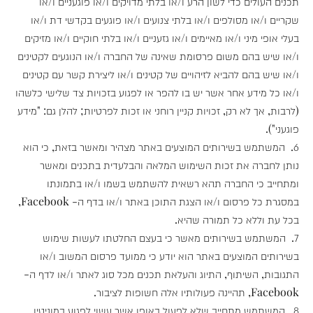
תכנים העולים כדי לשון הרע ו/או בלתי מדויקים ו/או פוגעניים ו/או
שקריים ו/או מסולפים ו/או בלתי צנועים ו/או פוגעים בקדשי דת ו/או
בעלי אופי מיני ו/או מאיימים ו/או גזעניים ו/או בלתי חוקיים ו/או מזיקים
ו/או שיש בהם משום פרסומת שאינה של החברה ו/או הנוגעים לקטינים
ו/או שיש בהם להביא לזיהויים של קטינים ו/או ליצירת קשר עם קטינים
ו/או כל מידע אחר אשר יש בו להפר או לפגוע בזכויות צד שלישי כלשהו
(לרבות, אך לא רק, זכויות קניין רוחני או זכות לפרטיות; להלן גם: "מידע
פוגעני").
6. המשתמש בשירותים המוצעים באתר מצהיר ומאשר בזאת, כי הוא
נותן לחברה את זכות השימוש המלאה והבלעדית בתכנים ומאשר
ומתחייב כי החברה תהא רשאית להשתמש בשמו ו/או בתמונתו
במסגרת כל פרסום ו/או הצגת התוכן באתר ו/או בדף ה- Facebook,
בכל עת וללא כל תמורה שהיא.
7. המשתמש בשירותים מאשר כי בעצם החלטתו לעשות שימוש
בשירותים המוצעים באתר הוא יודע כי ממועד פרסום המשוב ו/או
התגובות, השיתוף, התיוג והעלאת תכנים מכל סוג לאתר ו/או לדף ה-
Facebook, תהיינה פעולותיו אלה חשופות לציבור.
8. המשתמש מתחייב שלא לפעול באופן אשר עשוי לפגוע במוניטין