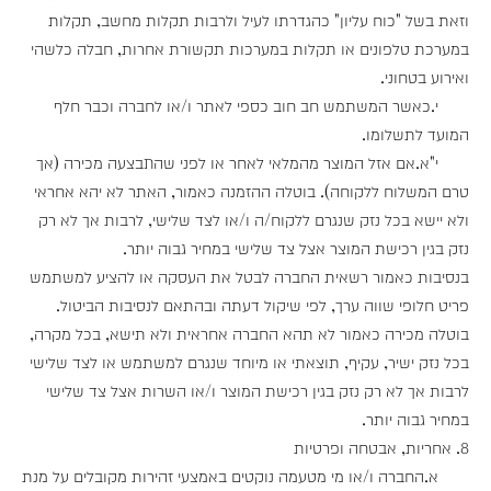
וזאת בשל "כוח עליון" כהגדרתו לעיל ולרבות תקלות מחשב, תקלות
במערכת טלפונים או תקלות במערכות תקשורת אחרות, חבלה כלשהי
ואירוע בטחוני.
י.כאשר המשתמש חב חוב כספי לאתר ו/או לחברה וכבר חלף
המועד לתשלומו.
י"א.אם אזל המוצר מהמלאי לאחר או לפני שהתבצעה מכירה (אך
טרם המשלוח ללקוחה). בוטלה ההזמנה כאמור, האתר לא יהא אחראי
ולא יישא בכל נזק שנגרם ללקוח/ה ו/או לצד שלישי, לרבות אך לא רק
נזק בגין רכישת המוצר אצל צד שלישי במחיר גבוה יותר.
בנסיבות כאמור רשאית החברה לבטל את העסקה או להציע למשתמש
פריט חלופי שווה ערך, לפי שיקול דעתה ובהתאם לנסיבות הביטול.
בוטלה מכירה כאמור לא תהא החברה אחראית ולא תישא, בכל מקרה,
בכל נזק ישיר, עקיף, תוצאתי או מיוחד שנגרם למשתמש או לצד שלישי
לרבות אך לא רק נזק בגין רכישת המוצר ו/או השרות אצל צד שלישי
במחיר גבוה יותר.
8. אחריות, אבטחה ופרטיות
א.החברה ו/או מי מטעמה נוקטים באמצעי זהירות מקובלים על מנת