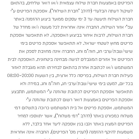
הפריטים באמצעות חברת שילוח עצמאית ו/או דואר שליחים, בהתאם
לשיקול דעתה הבלעדי (להלן: "חברת השילוח"). אספקת הפריטים ע"י
חברת השילוח תיעשה עד 3 ימי עסקים ממועד ביצוע ההזמנה באתר
עפ"י אזור השילוח. החברה אינה אחראית לכל מעשה ו/או מחדל של
חברת השילוח, לרבות איחור בביצוע האספקה. לא תתאפשר אספקת
פריטים מחוץ לשטחי ישראל. לא תתאפשר אספקת פריטים בימי
שישי/שבת/ערבי חג, חוה"מ וחג. החברה אינה מחויבת לספק את
הפריטים אל אזורים המוגבלים לגישה מבחינה ביטחונית. האספקה לבית
המשתמש ו/או לכתובת אחרת בהתאם לבחירתו תהא מוגבלת לאזור
פעילות חברת השילוח, בפריסה כלל ארצית, בין השעות 08:00-20:00
בכל יום, למעט בימי שישי/שבת/ערבי חג, חוה"מ וחג. במידה ולא
תתאפשר אספקת הפריטים לכתובת שהוזנה ע"י המשתמש, תתבצע
אספקת הפריטים באמצעות דואר רשום לכתובת שהוזנה ע"י
המשתמש. אספקת פריטים אל בית המשתמש כרוכה בתשלום דמי
משלוח כמפורט באתר (להלן: "דמי משלוח"), אשר יתווספו למחיר
הפריטים המצוין באתר ויגבו בגין אספקה ליעד אחד בלבד, ללא
משמעות להיקף ההזמנה (לעניין מס' הפריטים). החברה אינה אחראית