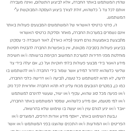
שהזין המשתמש באתר החברה, אלא לביצוע התשלום, ואינה מעבירה
אותם לכל צד ג' כלשהוא, זולת לצורך ביצוע העסקה המבוקשת ע"י
המשתמש.
ה. פרטי כרטיסי האשראי של המשתמשים המבצעים פעולות באתר
אינם נשמרים במערכות החברה, מאחר וסליקת כרטיסי האשראי
מתבצעת באמצעות גורם חיצוני (פלא כארד). לאור העובדה כי עסקינן
בביצוע פעולות בסביבה מקוונת, אין באפשרות החברה להבטיח חסינות
מוחלטת מפני חדירות למערכת המחשוב הקיימת ברשותה ו/או חשיפת
מידע האגור בידי מבצעי פעולות בלתי חוקיות ועל כן, אם יעלה בידי צד
שלישי כלשהוא לחדור למידע אשר שמור בידי החברה ו/או להשתמש בו
לרעה, לא תהא למשתמש כל טענה, תביעה ו/או דרישה כלפי החברה.
כמו כן, במקרים הנובעים מכוח עליון לא תהא החברה אחראית לכל נזק
ו/או פגיעה מכל סוג שהוא, עקיף ו/או ישיר, שעשוי להיגרם למשתמש
ו/או למי מטעמו, אם מידע כלשהוא, שמסר המשתמש באתר החברה,
יאבד ו/או יגיע לגורם עוין ו/או יעשה בו שימוש שלא בהרשאה.
ו.בעת השימוש באתר, ייאסף מידע אודות הדפים, המוצרים ו/או
הפריטים ו/או המודעות ו/או התכנים שהוצגו בפני המשתמש ו/או אשר
גילה בהם עניין, זמן שהיית המשתמש באתר והפעולות שבוצעו על ידו