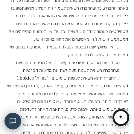
באתר החברה, כך שהחברה רשאית לשמור את המידע ולהשתמש בו
לצרכיה, בכפוף ל מגבלות תנאי שימוש אלה והוראות כל דין, לרבות
לצורך הפקת וניתוח מידע סטטיסטי. החברה רשאית למסור נתונים
סטטיסטיים כאמור לצדדים שלישיים, כל עוד אין הנתונים מתייחסים אל
המשתמש אישית ו/או מאפשרים את זיהויו באופן אישי.
ז.דואר שיווקי ישלח בכפוף לקבלת הסכמתו המפורשת בכתב של
המשתמש, בהתאם לדרישות החוק.
ח. מדיניות הפרטית מפורטת בקישור הבא : מדיניות הפרטיות
ט.החברה רשאית לשנות מעת לעת את מדיניות הפרטיות.
י. החברה תהא רשאית לעשות שימוש ב- "עוגיות" Cookies
(קבצי טקסט קטנים אשר מאוחסנים, על ידי האתר, על הכונן הקשיח של
המחשב של המשתמש באמצעות הדפדפן) או טכנולוגיות דומות-
לצורך בין היתר, תפעולו השוטף והתקין, איסוף נתונים סטטיסטיים
אודות השימוש באתר, אימות פרטים, התאמת האתר להעדפות
האישיות של הלקוחות, לצורכי אבטחת מידע, שיפור חווית משתמש,
לספק למשתמש שירות מהיר ויעיל ולמנוע מהמשתמש את הצורך להזין
את פרטיו האישיים בכל כניסה לאתר. דפדפניםמודרניים כוללים