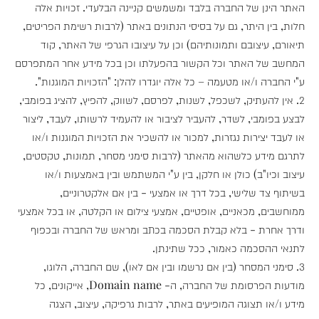
האתר הינן של החברה בלבד ומשמשים קניינה הבלעדי. זכויות אלה
חלות, בין היתר, גם על בסיסי הנתונים באתר (לרבות רשימת הפריטים,
תיאורם, עיצובם ותמונותיהם) וכן על עיצובו הגרפי של האתר, קוד
המחשב של האתר וכל הקשור בהפעלתו וכן בכל מידע אחר המתפרסם
ע"י החברה ו/או מטעמה – כל אלה יוגדרו להלן: "הזכויות המוגנות".
2. אין להעתיק, לשכפל, לשנות, לפרסם, לשווק, להפיץ, להציג בפומבי,
לבצע בפומבי, לשדר, להעביר לציבור או להעמיד לרשותו, לעבד, ליצור
או לעבד יצירות נגזרות, למכור או להשכיר את הזכויות המוגנות ו/או
לתרגם מידע כלשהוא מהאתר (לרבות סימני מסחר, תמונות, טקסטים,
עיצוב וכיו"ב) כולן או חלקן, בין ע"י המשתמש ובין באמצעות ו/או
בשיתוף צד שלישי, בכל דרך או אמצעי - בין אם אלקטרוניים,
ממוחשבים, מכאניים, אופטיים, אמצעי צילום או הקלטה, או בכל אמצעי
ודרך אחרת - בלא קבלת הסכמה בכתב ומראש של החברה ובכפוף
לתנאי ההסכמה כאמור, ככל שתינתן.
3. סימני המסחר (בין אם נרשמו ובין אם לאו), שם החברה, הלוגו,
מודעות הפרסומת של החברה, ה- Domain name, אייקונים, כל
מידע ו/או תצוגה המופיעים באתר, לרבות גרפיקה, עיצוב, הצגה