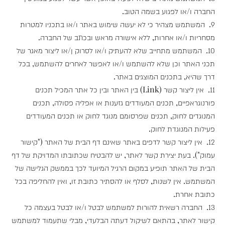
החברה ו/או לפגוע בשמה הטוב.
9. המשתמש מצהיר כי לא יעשה שימוש באתר ו/או בתכניו למטרות
מסחריות ו/או אחרות, ללא אישורה מראש ובכתב של החברה.
10. המשתמש מתחייב שלא להעתיק ו/או לסרוק ן/או ליצור מאגר של
תכני האתר וכן שלא להשתמש ו/או לאפשר לאחרים להשתמש, בכל
דרך שהיא, בתכנים המוצגים באתר.
11. אין ליצור קשר (Link) בין האתר ובין כל אתר המכיל תכנים
פורנוגראפיים, תכנים המעודדים גזענות או אפליה פסולה, תכנים
המנוגדים לחוק, תכנים שפרסומם מנוגד לחוק או תכנים המעודדים
פעילות המנוגדת לחוק.
12. אין ליצור קשר לדפים באתר שאינם דף הבית של האתר ("קישור
עמוק"). בעת יצירת קשר לאתר, יש להבטיח שכתובתו המדויקת של דף
הבית של האתר תופיע במקום הרגיל המיועד לכך בממשק הגלישה של
המשתמש. אין לשנות, לסלף או להסתיר כתובת זו, ואין להחליפה בכל
כתובת אחרת.
13. החברה רשאית להורות למשתמש לבטל ו/או לבטל בעצמה כל
קישור לאתר, בהתאם לשיקול דעתה הבלעדי, מבלי שתעמוד למשתמש