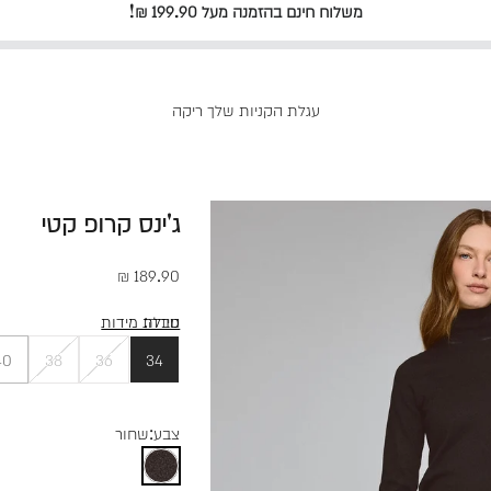
משלוח חינם בהזמנה מעל 199.90 ₪!
עגלת הקניות שלך ריקה
ג'ינס קרופ קטי
מחיר מבצע
189.90 ₪
מידה:
טבלת מידות
40
38
36
34
צבע:
שחור
שחור