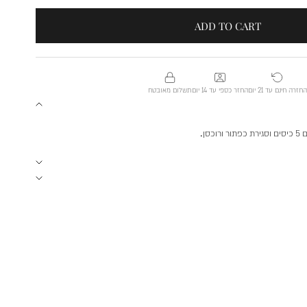
ADD TO CART
חזרה חינם עד 21 יום
החזר כספי עד 14 יום
תשלום מאובטח
סן.