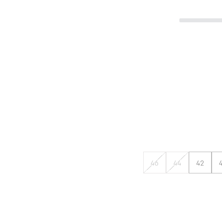
46
44
42