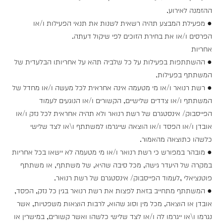
ההזמנה לאירוע.
● מפעילת המבצע תהיה רשאית לשנות את תנאי הפעילות ו/או
הפרסים ו/או את בחירת הזוכים לפי שיקול דעתה.
אחריות
● ההשתתפות בפעילות על כל שלביה תהא על אחריותו הבלעדית של
המשתתף בפעילות.
● רשת רנואר ו/או מי מטעמה אינה אחראית לכל מעשה ו/או מחדל של
המשתתף ו/או צדדים שלישיים, הקשורים ו/או הנוגעים לעמוד
הפייסבוק/ אינסטגרם של רשת רנואר ולא תהיה אחראית לכל נזק ו/או
אובדן ו/או הפסד ו/או הוצאה שייגרמו למשתתף ו\או לצד שלישי
כלשהו כתוצאה מהאמור.
● מובהר במפורש כי רשת רנואר ו/או מי מטעמה לא יישאו בכל אחריות
במקרה של היעדר גישה, מכל סיבה שהיא, של משתתף, או משתתף
פוטנציאלי ,לעמוד הפייסבוק/ אינסטגרם של רשת רנואר.
● המשתתף מתחייב בזאת לפצות את רשת רנואר בגין כל נזק, הפסד,
אובדן או הוצאה, מכל מין וסוג שהוא, לרבות הוצאות משפטיות, אשר
נגרמו ו\או ייגרמו לה ו/או לצד שלישי כלשהו ואשר קשורים, במישרין או