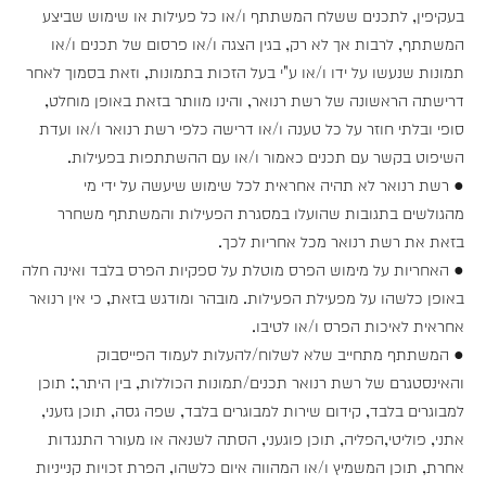
בעקיפין, לתכנים ששלח המשתתף ו/או כל פעילות או שימוש שביצע
המשתתף, לרבות אך לא רק, בגין הצגה ו/או פרסום של תכנים ו/או
תמונות שנעשו על ידו ו/או ע"י בעל הזכות בתמונות, וזאת בסמוך לאחר
דרישתה הראשונה של רשת רנואר, והינו מוותר בזאת באופן מוחלט,
סופי ובלתי חוזר על כל טענה ו/או דרישה כלפי רשת רנואר ו/או ועדת
השיפוט בקשר עם תכנים כאמור ו/או עם ההשתתפות בפעילות.
● רשת רנואר לא תהיה אחראית לכל שימוש שיעשה על ידי מי
מהגולשים בתגובות שהועלו במסגרת הפעילות והמשתתף משחרר
בזאת את רשת רנואר מכל אחריות לכך.
● האחריות על מימוש הפרס מוטלת על ספקיות הפרס בלבד ואינה חלה
באופן כלשהו על מפעילת הפעילות. מובהר ומודגש בזאת, כי אין רנואר
אחראית לאיכות הפרס ו/או לטיבו.
● המשתתף מתחייב שלא לשלוח/להעלות לעמוד הפייסבוק
והאינסטגרם של רשת רנואר תכנים/תמונות הכוללות, בין היתר,: תוכן
למבוגרים בלבד, קידום שירות למבוגרים בלבד, שפה גסה, תוכן גזעני,
אתני, פוליטי,הפליה, תוכן פוגעני, הסתה לשנאה או מעורר התנגדות
אחרת, תוכן המשמיץ ו/או המהווה איום כלשהו, הפרת זכויות קנייניות