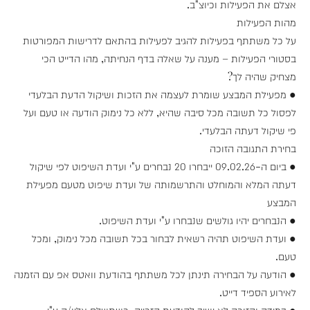
אצלם את הפעילות וכיוצ"ב.
מהות הפעילות
על כל משתתף בפעילות להגיב לפעילות בהתאם לדרישות המפורטות
בסטורי הפעילות – מענה על שאלה בדף הנחיתה, מהו הדייט הכי
מצחיק שהיה לך?
● מפעילת המבצע שומרת לעצמה את הזכות ושיקול הדעת הבלעדי
לפסול כל תשובה מכל סיבה שהיא, ללא כל נימוק הודעה או טעם ועל
פי שיקול דעתה הבלעדי.
בחירת התגובה הזוכה
● ביום ה-09.02.26 ייבחרו 20 נבחרים ע"י ועדת השיפוט לפי שיקול
דעתה המלא והמוחלט והתרשמותה של ועדת שיפוט מטעם מפעילת
המבצע
● הנבחרים יהיו גולשים שנבחרו ע"י ועדת השיפוט.
● ועדת השיפוט תהיה רשאית לבחור בכל תשובה מכל נימוק, ומכל
טעם.
● הודעה על הבחירה תינתן לכל משתתף בהודעת וואטס אפ עם הזמנה
לאירוע הספיד דייט.
● במידה והזוכה לא ישיב להודעת הזכייה, כשתשלח אליו/ה ע"י