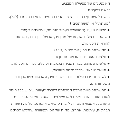
האינסטגרם של מפעילת המבצע.
זכאים לפעילות
זכאים להשתתף במבצע מי שעומדים בתנאים הבאים במצטבר (להלן:
"משתתף" או "משתתפים")
● גולשים שיענו על השאלה בעמוד הנחיתה, שיפורסם בעמוד
האינסטגרם של רנואר, או של מתן פרץ או של ירדן חדד, בהתאם
להוראות הפעילות.
● ההשתתפות בפעילות היא מעל גיל 18.
● גולשים העומדים בהוראות תקנון זה.
● גולשים שנוהגים בצורה סבירה בנסיבות ופועלים לקידום הפעילות.
● תושבי ישראל שמרכז חייהם בישראל.
● לא ישתתפו בפעילות עובדי רשת רנואר, ו\או טוונטיפורסבן ובני
משפחותיהם.
● המשתתפים/ות נותנים הסכמתם לחברה לעשות שימוש בכל חומר
ו/או תמונה בהם מופיעים ו/או מצולמים במסגרת אירוע הספיד דייט,
וזאת בכל אמצעי תקשורת לרבות סושיאל, אינטרנט, סלולר, רשתות
חברתיות, עיתונות, אתרים, מדיות של גופי תקשורת שיחליטו לפרסם