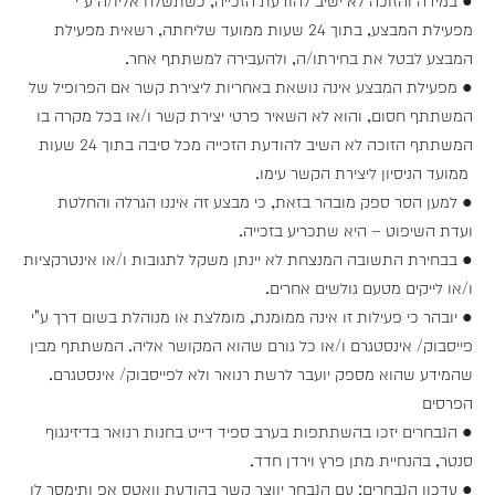
מפעילת המבצע, בתוך 24 שעות ממועד שליחתה, רשאית מפעילת
המבצע לבטל את בחירתו/ה, ולהעבירה למשתתף אחר.
● מפעילת המבצע אינה נושאת באחריות ליצירת קשר אם הפרופיל של
המשתתף חסום, והוא לא השאיר פרטי יצירת קשר ו/או בכל מקרה בו
המשתתף הזוכה לא השיב להודעת הזכייה מכל סיבה בתוך 24 שעות
ממועד הניסיון ליצירת הקשר עימו.
● למען הסר ספק מובהר בזאת, כי מבצע זה איננו הגרלה והחלטת
ועדת השיפוט – היא שתכריע בזכייה.
● בבחירת התשובה המנצחת לא יינתן משקל לתגובות ו/או אינטרקציות
ו/או לייקים מטעם גולשים אחרים.
● יובהר כי פעילות זו אינה ממומנת, מומלצת או מנוהלת בשום דרך ע"י
פייסבוק/ אינסטגרם ו/או כל גורם שהוא המקושר אליה. המשתתף מבין
שהמידע שהוא מספק יועבר לרשת רנואר ולא לפייסבוק/ אינסטגרם.
הפרסים
● הנבחרים יזכו בהשתתפות בערב ספיד דייט בחנות רנואר בדיזינגוף
סנטר, בהנחיית מתן פרץ וירדן חדד.
● עדכון הנבחרים: עם הנבחר יווצר קשר בהודעת וואטס אפ ותימסר לו