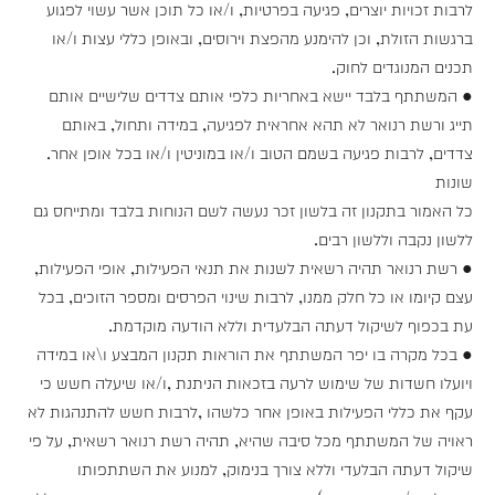
לרבות זכויות יוצרים, פגיעה בפרטיות, ו/או כל תוכן אשר עשוי לפגוע
ברגשות הזולת, וכן להימנע מהפצת וירוסים, ובאופן כללי עצות ו/או
תכנים המנוגדים לחוק.
● המשתתף בלבד יישא באחריות כלפי אותם צדדים שלישיים אותם
תייג ורשת רנואר לא תהא אחראית לפגיעה, במידה ותחול, באותם
צדדים, לרבות פגיעה בשמם הטוב ו/או במוניטין ו/או בכל אופן אחר.
שונות
כל האמור בתקנון זה בלשון זכר נעשה לשם הנוחות בלבד ומתייחס גם
ללשון נקבה וללשון רבים.
● רשת רנואר תהיה רשאית לשנות את תנאי הפעילות, אופי הפעילות,
עצם קיומו או כל חלק ממנו, לרבות שינוי הפרסים ומספר הזוכים, בכל
עת בכפוף לשיקול דעתה הבלעדית וללא הודעה מוקדמת.
● בכל מקרה בו יפר המשתתף את הוראות תקנון המבצע ו\או במידה
ויועלו חשדות של שימוש לרעה בזכאות הניתנת ,ו/או שיעלה חשש כי
עקף את כללי הפעילות באופן אחר כלשהו ,לרבות חשש להתנהגות לא
ראויה של המשתתף מכל סיבה שהיא, תהיה רשת רנואר רשאית, על פי
שיקול דעתה הבלעדי וללא צורך בנימוק, למנוע את השתתפותו