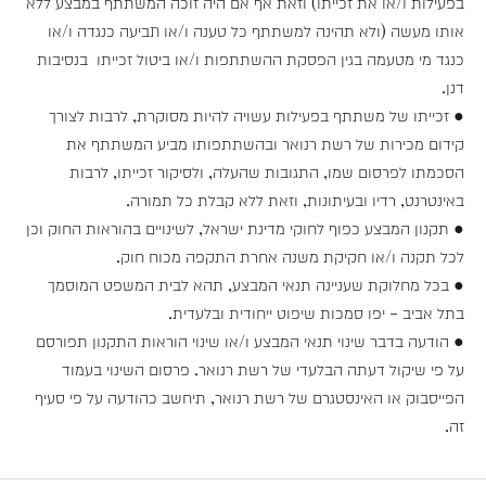
בפעילות ו/או את זכייתו) וזאת אף אם היה זוכה המשתתף במבצע ללא
אותו מעשה (ולא תהינה למשתתף כל טענה ו/או תביעה כנגדה ו/או
כנגד מי מטעמה בגין הפסקת ההשתתפות ו/או ביטול זכייתו בנסיבות
דנן.
● זכייתו של משתתף בפעילות עשויה להיות מסוקרת, לרבות לצורך
קידום מכירות של רשת רנואר ובהשתתפותו מביע המשתתף את
הסכמתו לפרסום שמו, התגובות שהעלה, ולסיקור זכייתו, לרבות
באינטרנט, רדיו ובעיתונות, וזאת ללא קבלת כל תמורה.
● תקנון המבצע כפוף לחוקי מדינת ישראל, לשינויים בהוראות החוק וכן
לכל תקנה ו/או חקיקת משנה אחרת התקפה מכוח חוק.
● בכל מחלוקת שעניינה תנאי המבצע, תהא לבית המשפט המוסמך
בתל אביב - יפו סמכות שיפוט ייחודית ובלעדית.
● הודעה בדבר שינוי תנאי המבצע ו/או שינוי הוראות התקנון תפורסם
על פי שיקול דעתה הבלעדי של רשת רנואר. פרסום השינוי בעמוד
הפייסבוק או האינסטגרם של רשת רנואר, תיחשב כהודעה על פי סעיף
זה.